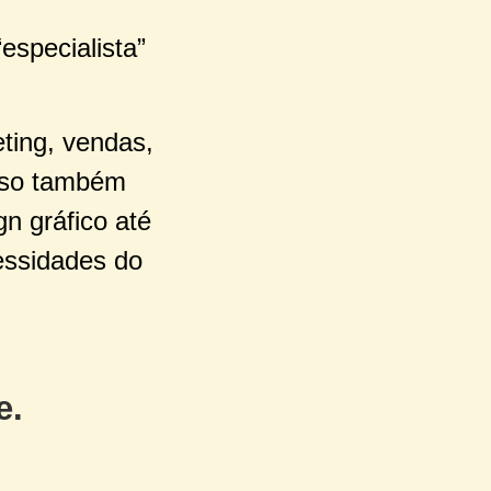
especialista”
ting, vendas,
Isso também
n gráfico até
essidades do
e.