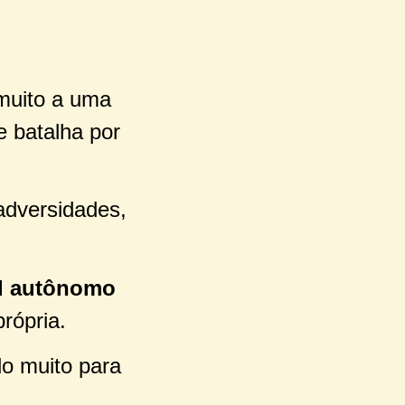
muito a uma
e batalha por
adversidades,
al autônomo
rópria.
do muito para