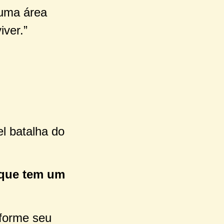
 uma área
iver.”
el batalha do
 que tem um
sforme seu