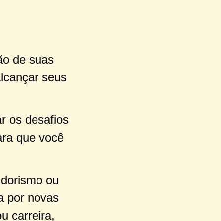
são de suas
alcançar seus
r os desafios
ara que você
dorismo ou
a por novas
u carreira,