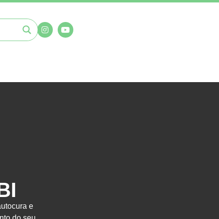
BI
autocura e
nto do seu