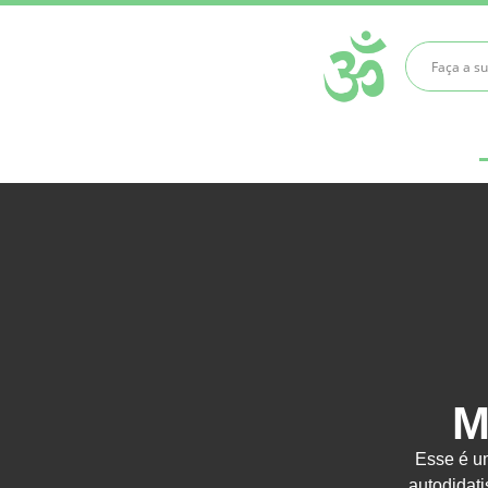
M
Esse é um
autodidat