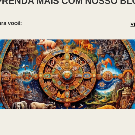
PRENDA MAIS COM NOSSO BL
ara você:
V