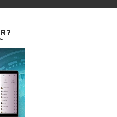
AR?
ra
o.