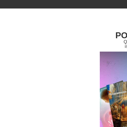
PO
Q
i