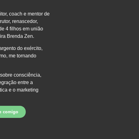
itor, coach e mentor de
trutor, renascedor,
 de 4 filhos em união
ra Brenda Zen.
argento do exército,
smo, me tornando
 sobre consciência,
tegração entre a
ética e o marketing
te comigo