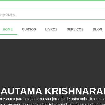
HOME
CURSOS
LIVROS
SERVIÇOS
BLOG
AUTAMA KRISHNARA
 espaço para te ajudar na sua jornada de autoconhecimento, 
ismo, visando a conquista da Soberania Evolutiva e o cumprime