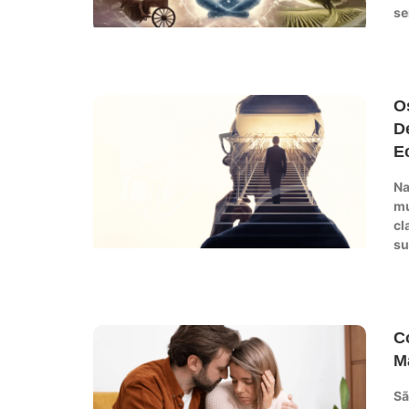
se
O
D
E
Na
mu
cl
su
C
M
Sã