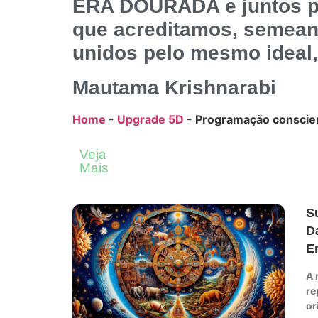
ERA DOURADA e juntos p
que acreditamos, semean
unidos pelo mesmo idea
Mautama Krishnarabi
Home
-
Upgrade 5D
-
Programação conscie
Veja
Mais
S
D
E
A 
re
or