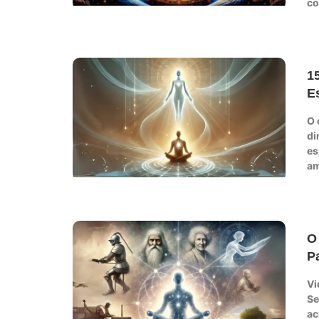
co
1
E
O 
di
es
am
O
P
Vi
Se
ac